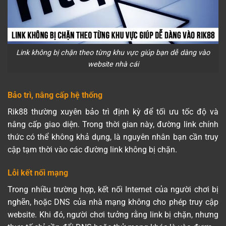
Link không bị chặn theo từng khu vực giúp bạn dễ dàng vào
website nhà cái
Bảo trì, nâng cấp hệ thống
Rik88 thường xuyên bảo trì định kỳ để tối ưu tốc độ và
nâng cấp giao diện. Trong thời gian này, đường link chính
thức có thể không khả dụng, là nguyên nhân bạn cần truy
cập tạm thời vào các đường link không bị chặn.
Lỗi kết nối mạng
Trong nhiều trường hợp, kết nối Internet của người chơi bị
nghẽn, hoặc DNS của nhà mạng không cho phép truy cập
website. Khi đó, người chơi tưởng rằng link bị chặn, nhưng