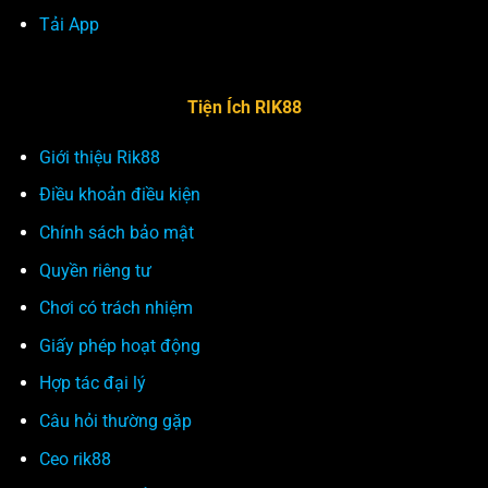
Tải App
Tiện Ích RIK88
Giới thiệu Rik88
Điều khoản điều kiện
Chính sách bảo mật
Quyền riêng tư
Chơi có trách nhiệm
Giấy phép hoạt động
Hợp tác đại lý
Câu hỏi thường gặp
Ceo rik88